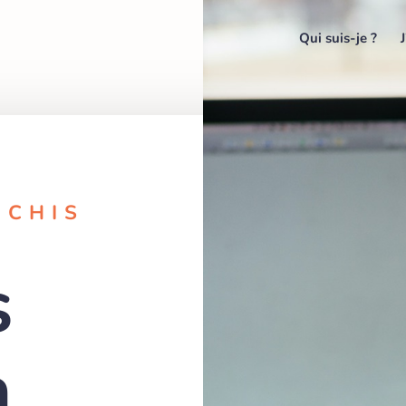
Qui suis-je ?
ICHIS
s
à