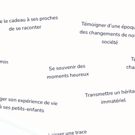
re le cadeau à ses proches
Témoigner d’une époq
des changements de no
de se raconter
société
emin
T
Se souvenir des
cha
moments heureux
Transmettre un hérit
ger son expérience de vie
immatériel
à ses petits-enfants
Laisser une trace