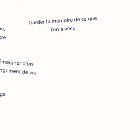
Garder la mémoire de ce que
ue,
tre
l’on a vécu
émoigner d’un
ngement de vie
age